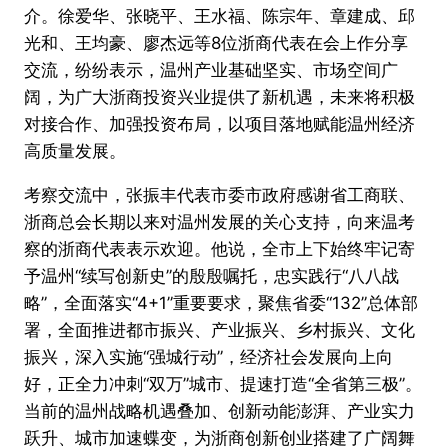
介。徐爱华、张晓平、王水福、陈宗年、章建成、邱
光和、王均豪、廖杰远等8位浙商代表在会上作分享
交流，纷纷表示，温州产业基础坚实、市场空间广
阔，为广大浙商投资兴业提供了新机遇，未来将积极
对接合作、加强投资布局，以项目落地赋能温州经济
高质量发展。
考察交流中，张振丰代表市委市政府感谢省工商联、
浙商总会长期以来对温州发展的关心支持，向来温考
察的浙商代表表示欢迎。他说，全市上下始终牢记寄
予温州“续写创新史”的殷殷嘱托，忠实践行“八八战
略”，全面落实“4+1”重要要求，聚焦省委“132”总体部
署，全面推进都市振兴、产业振兴、乡村振兴、文化
振兴，深入实施“强城行动”，经济社会发展向上向
好，正全力冲刺“双万”城市、提速打造“全省第三极”。
当前的温州战略机遇叠加、创新动能澎湃、产业实力
跃升、城市加速蝶变，为浙商创新创业搭建了广阔舞