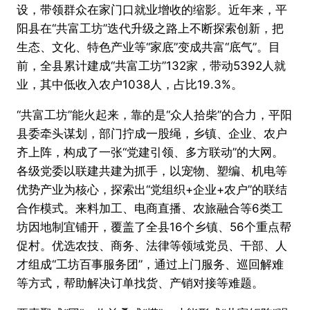
设，带领群众在家门口就业增收的缩影。近年来，平
阳县在“共富工坊”迭代升级之路上不断探索创新，把
生态、文化、特色产业等“家底”变成共富“底气”。目
前，全县累计建成“共富工坊”132家，带动5392人就
业，其中低收入农户1038人，占比19.3%。
“共富工坊”能火起来，靠的是“众人拾柴”的合力，平阳
县委牵头谋划，部门拧成一股绳，乡镇、企业、农户
齐上阵，构成了一张“党建引领、多方联动”的大网。
各级党委以联建共建为抓手，以宠物、塑编、机电等
优势产业为核心，探索出“党组织+企业+农户”的联结
合作模式。来料加工、电商直播、农旅融合等6类工
坊因地制宜铺开，覆盖了全县16个乡镇、56个重点帮
促村。优选农技、商务、法律等领域党员、干部、人
才组成“工坊百事服务团”，通过上门服务、巡回解难
等方式，帮助解决订单找货、产销对接等难题。