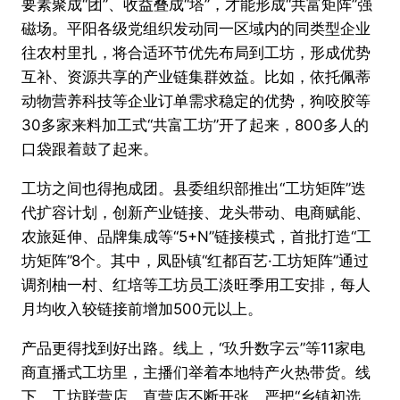
要素聚成“团”、收益叠成“塔”，才能形成“共富矩阵”强
磁场。平阳各级党组织发动同一区域内的同类型企业
往农村里扎，将合适环节优先布局到工坊，形成优势
互补、资源共享的产业链集群效益。比如，依托佩蒂
动物营养科技等企业订单需求稳定的优势，狗咬胶等
30多家来料加工式“共富工坊”开了起来，800多人的
口袋跟着鼓了起来。
工坊之间也得抱成团。县委组织部推出“工坊矩阵”迭
代扩容计划，创新产业链接、龙头带动、电商赋能、
农旅延伸、品牌集成等“5+N”链接模式，首批打造“工
坊矩阵”8个。其中，凤卧镇“红都百艺·工坊矩阵”通过
调剂柚一村、红培等工坊员工淡旺季用工安排，每人
月均收入较链接前增加500元以上。
产品更得找到好出路。线上，“玖升数字云”等11家电
商直播式工坊里，主播们举着本地特产火热带货。线
下，工坊联营店、直营店不断开张，严把“乡镇初选、