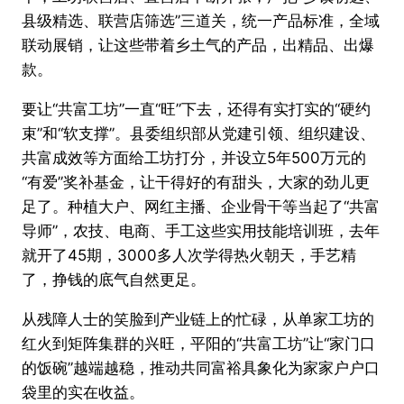
县级精选、联营店筛选”三道关，统一产品标准，全域
联动展销，让这些带着乡土气的产品，出精品、出爆
款。
要让“共富工坊”一直“旺”下去，还得有实打实的“硬约
束”和“软支撑”。县委组织部从党建引领、组织建设、
共富成效等方面给工坊打分，并设立5年500万元的
“有爱”奖补基金，让干得好的有甜头，大家的劲儿更
足了。种植大户、网红主播、企业骨干等当起了“共富
导师”，农技、电商、手工这些实用技能培训班，去年
就开了45期，3000多人次学得热火朝天，手艺精
了，挣钱的底气自然更足。
从残障人士的笑脸到产业链上的忙碌，从单家工坊的
红火到矩阵集群的兴旺，平阳的“共富工坊”让“家门口
的饭碗”越端越稳，推动共同富裕具象化为家家户户口
袋里的实在收益。