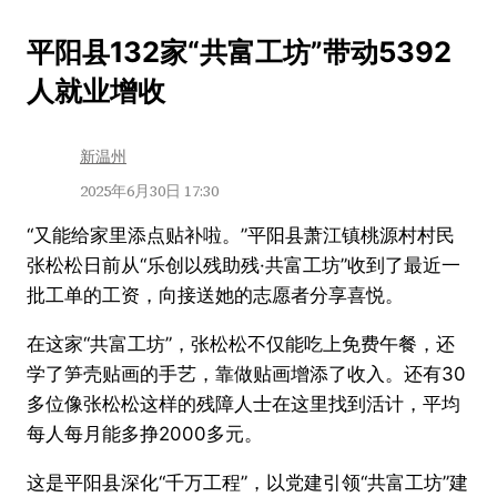
跳
平阳县132家“共富工坊”带动5392
至
人就业增收
内
容
新温州
2025年6月30日 17:30
“又能给家里添点贴补啦。”平阳县萧江镇桃源村村民
张松松日前从“乐创以残助残·共富工坊”收到了最近一
批工单的工资，向接送她的志愿者分享喜悦。
在这家“共富工坊”，张松松不仅能吃上免费午餐，还
学了笋壳贴画的手艺，靠做贴画增添了收入。还有30
多位像张松松这样的残障人士在这里找到活计，平均
每人每月能多挣2000多元。
这是平阳县深化“千万工程”，以党建引领“共富工坊”建