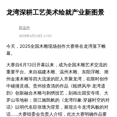
跳
龙湾深耕工艺美术绘就产业新图景
至
内
新温州
容
2025年6月19日 17:32
今天，2025全国木雕现场创作大赛将在龙湾落下帷
幕。
大赛自6月13日开幕以来，成为全国木雕艺术交流的
重要平台。来自福建木雕、温州木雕、东阳浮雕、潮
州金漆木雕等四大流派的匠人齐聚龙湾，在限时创作
中碰撞灵感。贵州徐查清的作品《瓯绣风华·龙湾遗
韵》创新融合木雕与刺绣技艺，刻画出国安寺塔、大
罗山等地标；浙江施凯帆的《龙湾印象·穿越时空的对
话》以明代名臣张璁为背景，展现古今龙湾风貌的对
话……大赛组委会负责人介绍，此次大赛明确作品要