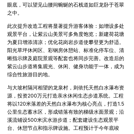
眼底，可以望见山腰间蜿蜒的石栈道如巨龙卧于苍翠
之中。
此次提升改造工程将显著提升游客体验：如增设多处
观景平台，让紫云山美景可多角度饱览；新建荷花塘
为夏日增添清凉；优化花岗岩步道使攀登更为舒适。
阳光草坪休闲区、彩钢房休憩站、标准化停车位、清
晰指示牌及庭院景观等配套也将同步完善。改造后的
紫云山步道将集观光、休闲、健身功能于一体，成为
综合性旅游目的地。
与大坡村隔河相望的龙泉村，则依托天然白水瀑布资
源，投资200万元打造亲水休闲生态步道系统。工程
将以120米落差的天然白水瀑布为核心亮点，打造1.5
公里生态蓄水区，形成错落有致的梯级水面景观；沿
溪流铺设500米滨水游步道；配套建设生态观景平
台、休憩节点和指示牌设施。工程预计于今年底竣