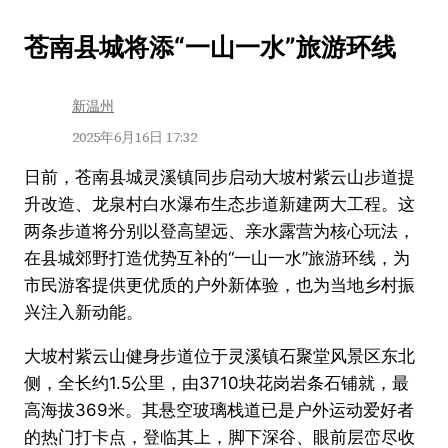
跳
苍南县城将添“一山一水”旅游环线
至
内
新温州
容
2025年6月16日 17:32
日前，苍南县城灵溪镇同步启动大坡村紫云山步道提
升改造、龙泉村白水瀑布生态步道新建两大工程。这
两条步道将分别以登高望远、亲水露营为核心玩法，
在县城郊野打造优势互补的“一山一水”旅游环线，为
市民游客提供更优质的户外新体验，也为当地乡村振
兴注入新动能。
大坡村紫云山健身步道位于灵溪镇石聚堂风景区东北
侧，全长约1.5公里，由3710块花岗岩条石铺就，最
高海拔369米。其悬空玻璃栈道已是户外运动爱好者
的热门打卡点，登临其上，脚下深谷、眼前层峦尽收