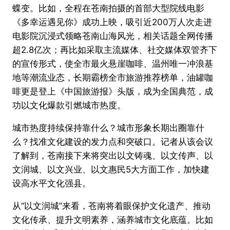
蝶变。比如，全程在苍南拍摄的首部大型院线电影
《多幸运遇见你》成功上映，吸引近200万人次走进
电影院沉浸式领略苍南山海风光，相关话题全网传播
超2.8亿次；再比如采取主流媒体、社交媒体双管齐下
的宣传形式，使全市最火悬崖咖啡、温州唯一冲浪基
地等潮流业态，长期霸榜全市旅游推荐榜单，油罐咖
啡更是登上《中国旅游报》头版，成为全国典范，成
功以文化爆款引燃城市热度。
城市热度持续保持靠什么？城市形象长期出圈靠什
么？找准文化建设的发力点和突破口。记者从该会议
了解到，苍南接下来将突出以文铸魂、以文传声、以
文润城、以文兴业、以文惠民5大方面工作，加快建
设高水平文化强县。
从“以文润城”来看，苍南将着眼保护文化遗产、推动
文化传承、提升文明素养，涵养城市文化底蕴。比如