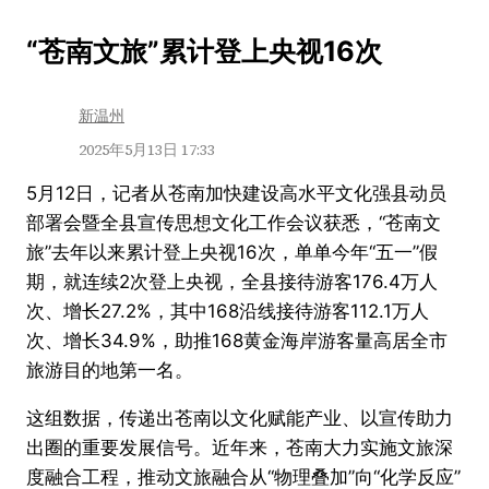
跳
“苍南文旅”累计登上央视16次
至
内
新温州
容
2025年5月13日 17:33
5月12日，记者从苍南加快建设高水平文化强县动员
部署会暨全县宣传思想文化工作会议获悉，“苍南文
旅”去年以来累计登上央视16次，单单今年“五一”假
期，就连续2次登上央视，全县接待游客176.4万人
次、增长27.2%，其中168沿线接待游客112.1万人
次、增长34.9%，助推168黄金海岸游客量高居全市
旅游目的地第一名。
这组数据，传递出苍南以文化赋能产业、以宣传助力
出圈的重要发展信号。近年来，苍南大力实施文旅深
度融合工程，推动文旅融合从“物理叠加”向“化学反应”