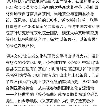
“茶+科技”推动健康属性融入生产链条。在温州市茶文
化研究会会员大会上亮相的这些新式养生茶，茶叶原
材料均来自苍南共富茶园。当地茶企与苍南县桥墩
镇、五凤乡、矾山镇的300多户茶农签订订单，联手
打造总面积1300多亩的共富茶园，并与中国农业科学
院茶叶研究所陈宗懋院士团队、浙江大学茶叶研究所
等科研机构和团队合作，探索“以茶兴业、以茶富民”
的绿色发展路径。
“茶+文化”让古老文化与现代文明擦出潮流火花。温州
有悠久的茶文化历史：茶圣陆羽在《茶经》中写到“永
嘉县东三百里有白茶山”；明清时期“雁荡毛峰”“平阳黄
汤”被列为贡茶；朔门古港遗址出土的宋代茶具，印证
了温州作为古代海上茶路枢纽的辉煌历史。从G20峰
会到亚运会舞台，从央视春晚到国际文化交流活动
——名扬世界的《采茶舞曲》就在泰顺县东溪乡采风
诞生，如今泰顺以《采茶舞曲》为引擎打造茶歌小