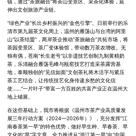
镇，通过“茶旅融合”将茶山变景区、采茶化体验，延
伸出文创旅游产业链。
“绿色产业”长出乡村振兴的“金色引擎”。日前举行的乐
清市第九届茶文化周上，温州的雁荡山与台湾的阿里
山“以茶结盟”，两岸茶企推动“茶旅融合”共拓市场，将
茶园变景区、茶厂变体验馆，带动数万茶农增收。无
独有偶，苍南“长生老号”以非遗技艺创制九制黄精奶
茶，乐清融合雁荡毛峰与瓯窑技艺打造采茶露营基
地，泰顺独创的“见信如面”文创茶礼将木活字与紧压
茶工艺结合，让传统技艺化身传递乡愁的文化信
使……“一片叶子”带富一方百姓的共富产业正在温州大
地上铺展。
在这些基础上，我市将根据《温州市茶产业高质量发
展三年行动方案（2024—2026年）》，充分发挥“江
南春茶第一早”的特色优势，做好早生种、早春茶、早
文化的“早”字文章，全力推进从“浙江第一早”向“中国