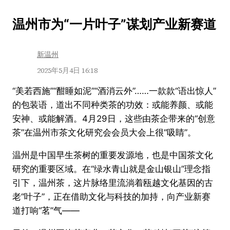
跳
温州市为“一片叶子”谋划产业新赛道
至
内
新温州
容
2025年5月4日 16:18
“美若西施”“酣睡如泥”“酒消云外”……一款款“语出惊人”
的包装语，道出不同种类茶的功效：或能养颜、或能
安神、或能解酒。4月29日，这些由茶企带来的“创意
茶”在温州市茶文化研究会会员大会上很“吸睛”。
温州是中国早生茶树的重要发源地，也是中国茶文化
研究的重要区域。在“绿水青山就是金山银山”理念指
引下，温州茶，这片脉络里流淌着瓯越文化基因的古
老“叶子”，正在借助文化与科技的加持，向产业新赛
道打响“茗”气——