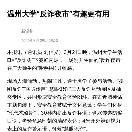
跳
温州大学“反诈夜市”有趣更有用
至
内
新温州
容
2025年3月29日 19:18
本报讯（通讯员 刘信义）3月21日晚，温州大学生活
E区“反诈树”下霓虹闪烁，一场别开生面的“反诈夜市”
在广大师生的期待中拉开帷幕。
现场人潮涌动，热闹非凡，逾千名学子参与活动。“拼
图反诈”“防骗传声”“慧眼识诈”三大反诈互动展区及抽
奖专区，共同形成安全教育体验闭环。在古希腊神话
主题包装下，安全教育被赋予文化意蕴：学生们化身
“现代忒修斯”，30秒内拼出反诈标语；含水传递防骗
口诀，考验危急时刻的清醒表达；4米开外辨识视力
表上的反诈警示语，锤炼“慧眼识诈”。