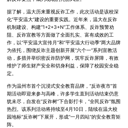
据了解，温大历来重视反诈工作，此次活动是该校深
化“平安温大”建设的重要实践。近年来，温大在反诈
机制建设、构建“1+2+3+N”工作体系、反诈预警劝
阻、反诈宣教等方面做了全面扎实、富有成效的工
作，以“平安温大宣传月”和“平安温大行动季”两大品牌
为依托，围绕反诈主题创新开展“六个一”系列宣教活
动，多措并举织密反诈防护网，筑牢反诈屏障，有效
维护了师生财产安全和切身利益，保障了校园安全稳
定。
作为温州市首个沉浸式安全教育品牌，“反诈夜市”首
期活动即迎来参与高峰，许多学生直到活动结束仍意
犹未尽，自发在“反诈树”下合影打卡，“全民反诈”氛围
热烈。该系列活动将持续至4月10日，陆续在温大校
园地标“反诈树”下展开，形成“一月四站”的安全教育矩
阵。