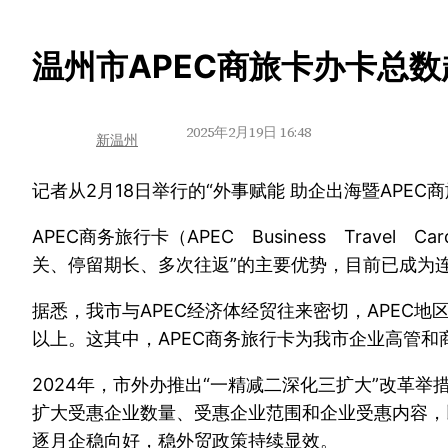
跳
温州市APEC商旅卡办卡总数
至
内
2025年2月19日 16:48
新温州
容
记者从2月18日举行的“外事赋能 助企出海暨APEC
APEC商务旅行卡（APEC Business Tra
关、停留期长、多次往返”的主要优势，目前已成为
据悉，我市与APEC经济体经贸往来密切，APEC地
以上。这其中，APEC商务旅行卡为我市企业高管和商
2024年，市外办推出“一精减二深化三扩大”改革举
扩大受惠企业数量、受惠企业范围和企业受惠内容，以
逐月企稳向好，稳外贸政策持续显效。