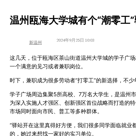
跳
温州瓯海大学城有个“潮零工”
至
内
2024年9月25日 10:03
新温州
容
这几天，位于瓯海区茶山街道温州大学城的学子广场
一个满意的见习或者兼职岗位。
时下，兼职成为很多劳动者“打零工”的新选择，不少
学子广场周边集聚5所高校、7万名大学生，是温州
为深入实施人才强区、创新强区首位战略而打造的特
市场同时面向市民、普工等多种群体。
“驿站开在这里真得好方便，我们很多同学面临就业
的，她过来想找一家好的实习单位。