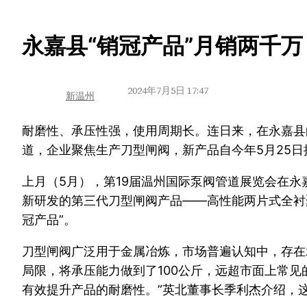
跳
永嘉县“销冠产品”月销两千万
至
内
2024年7月5日 17:47
新温州
容
耐磨性、承压性强，使用周期长。连日来，在永嘉县
道，企业聚焦生产刀型闸阀，新产品自今年5月25日
上月（5月），第19届温州国际泵阀管道展览会在永
新研发的第三代刀型闸阀产品——高性能两片式全衬
冠产品”。
刀型闸阀广泛用于金属冶炼，市场普遍认知中，存在
局限，将承压能力做到了100公斤，远超市面上常见
有效提升产品的耐磨性。”英北董事长季利杰介绍，