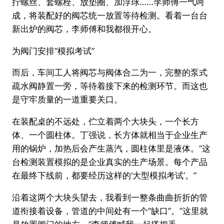
拧螺丝、套螺栓、放垫圈、加浮球……李师傅一气呵
成，将装配好的阀芯统一放置等待检测。看着一台台
新出炉的阀芯，李师傅和我都很开心。
为阀门安排“模拟考试”
而后，车间工人将阀芯与阀体合二为一，完整的泵式
疏水阀静置一旁，等待着接下来的检测环节。而这也
是守牢质量的一道重要关口。
在装配桌的不远处，伫立着两个大块头，一个长方
体、一个圆柱体。丁强说，长方体就相当于企业生产
用的锅炉，加热后会产生蒸汽，圆柱体里是液体。“这
台检测装置模拟的是企业真实的生产场景。每个产品
在最终下线前，都要经历这样的‘大型模拟考试’。”
沿着这两个大块头望去，我看到一整条曲曲折折的管
道衔接着设备，管道的中间处有一个“缺口”。“这里就