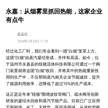
跳
永嘉：从烟雾里抓回热能，这家企业
至
有点牛
内
容
新温州
2024年5月20日 17:39
经过化工厂时，我们常会看到一团“白烟”笼罩上方。
这团“白烟”由蒸汽凝结形成，并伴有高温。如今，位
于温州市永嘉县的纽顿流体科技有限公司通过一个阀
门装置就将这团“白烟”收回，并将其中的热能重新投
用到生产中，不仅帮助蒸汽相关企业节能减排，提升
了能源利用效率，还降低了超过15%的生产成本。
这正是近年来“纽顿”围绕波纹管阀门、疏水阀等创新
研发的凝结水回收和蒸汽节能产品。目前已广泛应用
于新能源、化工、天然气、医药等领域。从波纹管截