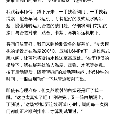
是放置阀门的地方。”李师傅喊我一起搭把手。
我跟着李师傅，蹲下身来，一手扶着阀门，一手拽着
绳索，配合车间吊运机，将装配好的泵式疏水阀吊
起，慢慢地转运到管道的缺口处。仔细将阀门前后的
接口与管道对准、贴合、卡紧，再将吊运机取下。
将阀门放置好，我们来到检测设备的屏幕前。“今天模
拟的场景是在温度200℃、压强1.6MPa下，通过泵式
疏水阀，让蒸汽将凝结水推送至高压处。”在李师傅的
指导下，我在屏幕处输入温度、压强、水流等参数。
按下启动键后，随着“嗡嗡”的发动声响起，约5秒钟的
时间，一股白烟“噌”一下从管道喷射而出。
即使有心理准备，但突然喷射的白烟还是吓了我一
跳。“这也太真实了吧！”刚说完，又一阵白烟涌出。
丁强说，“这场‘模拟’要连续测试1小时，期间每一次阀
门都能正常顺利排水，才算测试通过。”